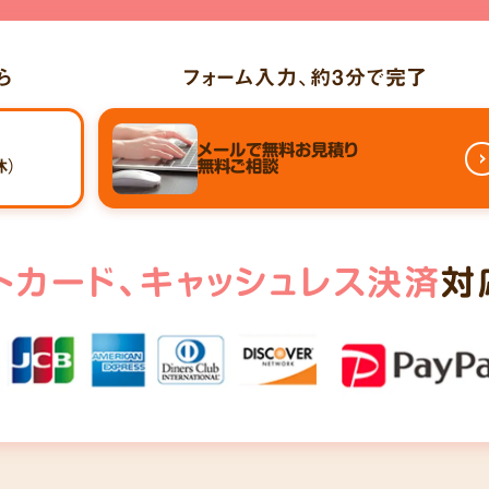
ら
フォーム入力、
約3分
で完了
メールで
無料お見積り
休）
無料ご相談
トカード、
キャッシュレス決済
対