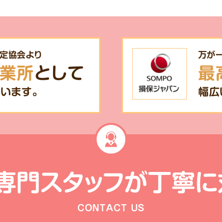
定協会より
万が
業所
として
最
います。
幅広
専門スタッフが
丁寧に
CONTACT US