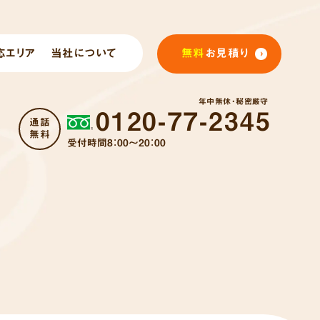
応エリア
当社について
無料
お見積り
年中無休・秘密厳守
0120-77-2345
通話
無料
受付時間8：00～20：00