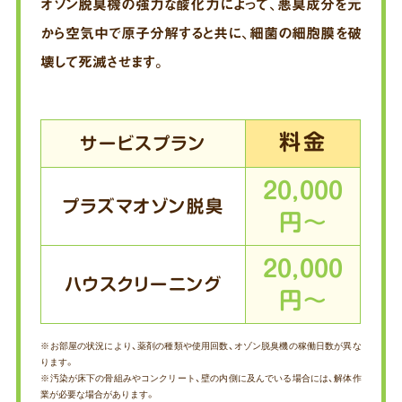
オゾン脱臭機の強力な酸化力によって、悪臭成分を元
から
空気中で原子分解すると共に、細菌の細胞膜を破
壊して死滅させます。
料金
サービスプラン
20,000
プラズマオゾン脱臭
円～
20,000
ハウスクリーニング
円～
※お部屋の状況により、薬剤の種類や使用回数、オゾン脱臭機の稼働日数が異な
ります。
※汚染が床下の骨組みやコンクリート、壁の内側に及んでいる場合には、解体作
業が必要な場合があります。