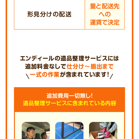
量と配送先
形見分けの配送
への
運賃で決定
エンディールの遺品整理サービスには
追加料金なしで
仕分け～搬出まで
一式の作業
が含まれています!
追加費用一切無し!
遺品整理サービスに含まれている内容