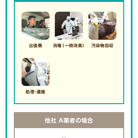
出張費
消毒
（一時消臭）
汚染物回収
処理・運搬
他社 A業者の場合