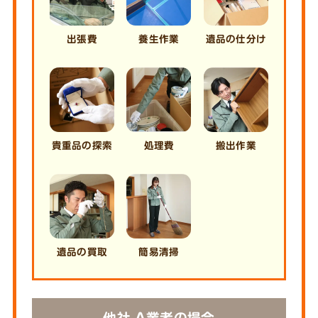
出張費
養生作業
遺品の仕分け
貴重品の探索
処理費
搬出作業
遺品の買取
簡易清掃