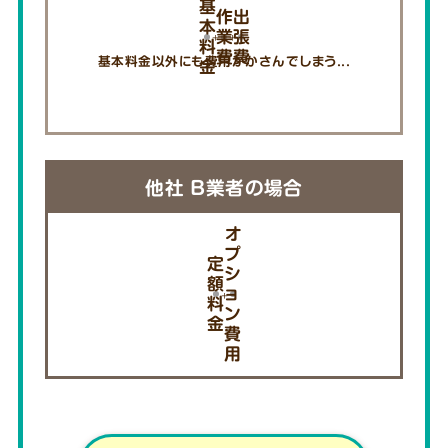
基
作
出
本
業
張
料
費
費
基本料金以外にも費用がかさんでしまう...
金
他社 B業者の場合
オ
プ
定
シ
額
ョ
料
ン
金
費
用