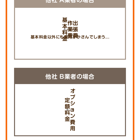
他社 A業者の場合
基
作
出
本
業
張
料
費
費
基本料金以外にも費用がかさんでしまう...
金
他社 B業者の場合
オ
プ
定
シ
額
ョ
料
ン
金
費
用