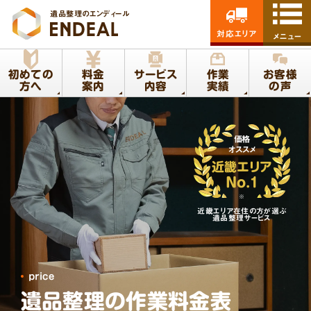
遺品整理のエンディール
対応エリア
メニュー
初めての
料金
サービス
作業
お客様
方へ
案内
内容
実績
の声
価格
オススメ
近畿エリア
No.1
※
近畿エリア在住の方が選ぶ
遺品整理サービス
price
遺品整理の作業料金表