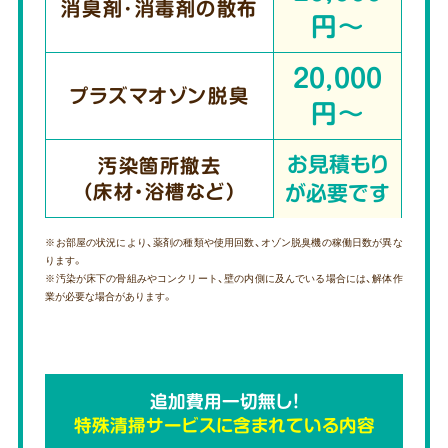
消臭剤･消毒剤の散布
円～
20,000
プラズマオゾン脱臭
円～
お見積もり
汚染箇所撤去
（床材・浴槽など）
が必要です
※お部屋の状況により、薬剤の種類や使用回数、オゾン脱臭機の稼働日数が異な
ります。
※汚染が床下の骨組みやコンクリート、壁の内側に及んでいる場合には、解体作
業が必要な場合があります。
追加費用一切無し!
特殊清掃サービスに含まれている内容