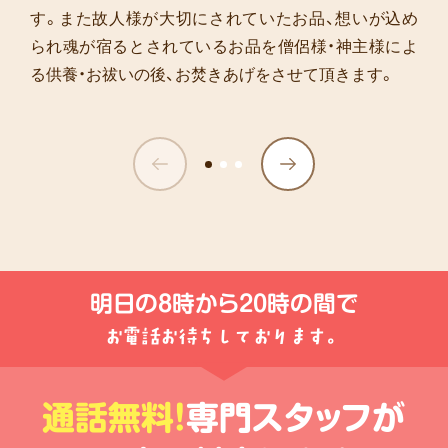
供
す。また故人様が大切にされていたお品、想いが込め
養っ
られ魂が宿るとされているお品を僧侶様・神主様によ
てど
うす
る供養・お祓いの後、お焚きあげをさせて頂きます。
れ
ば…
明日の
8時から20時
の間で
お電話お待ちしております。
通話無料!
専門スタッフが