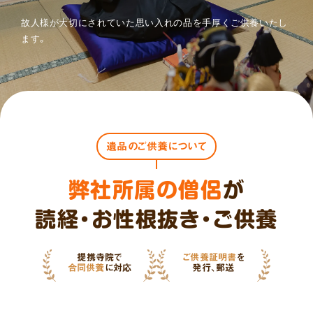
故人様が大切にされていた思い入れの品を手厚くご供養いたし
ます。
遺品のご供養について
弊社所属の僧侶
が
読経・お性根抜き・ご供養
提携寺院で
ご供養証明書
を
合同供養
に対応
発行、郵送