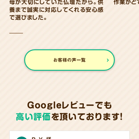
母が大切にしていた仏壇だから。供
作業がと
養まで誠実に対応してくれる安心感
で選びました。
お客様の声一覧
Googleレビューでも
高い評価
を頂いております!