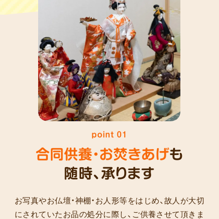
人
point 01
形
や
合同供養・お焚きあげ
も
ぬ
随時、承ります
い
ぐ
る
お写真やお仏壇・神棚・お人形等をはじめ、故人が大切
み
の
にされていたお品の処分に際し、ご供養させて頂きま