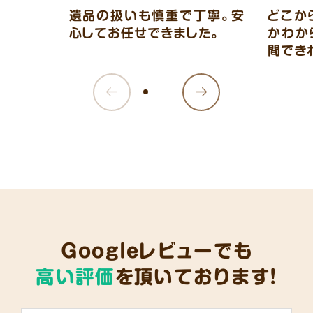
遺品の扱いも慎重で丁寧。安
どこか
心してお任せできました。
かわか
間でき
Googleレビューでも
高い評価
を頂いております!