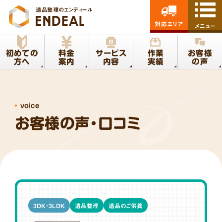
遺品整理のエンディール
対応エリア
メニュー
初めての
料金
サービス
作業
お客様
方へ
案内
内容
実績
の声
voice
お客様の声・口コミ
3DK・3LDK
遺品整理
遺品のご供養