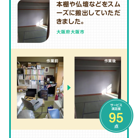
本棚や仏壇などをスム
ーズに搬出していただ
きました。
大阪府大阪市
作業前
作業後
サービス
満足度
95
点