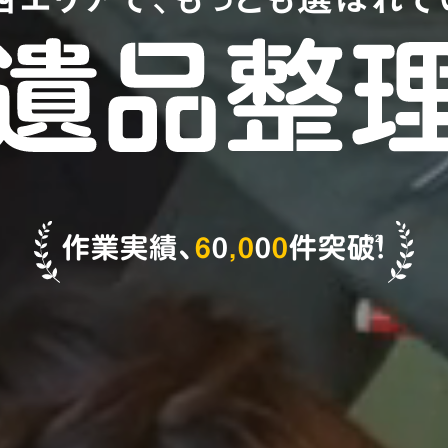
作業実績、
6
0
,
0
0
0
件突破!
※2