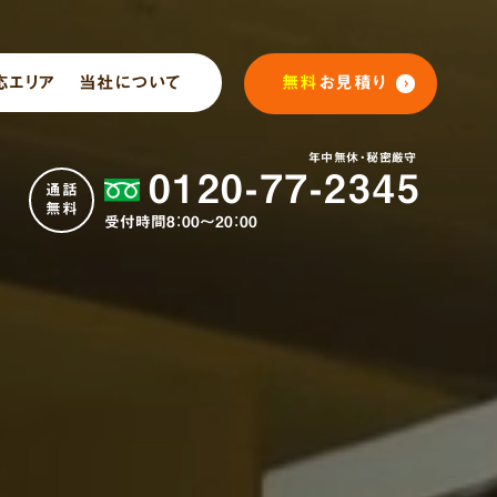
応エリア
当社について
無料
お見積り
年中無休・秘密厳守
0120-77-2345
通話
無料
受付時間8：00～20：00