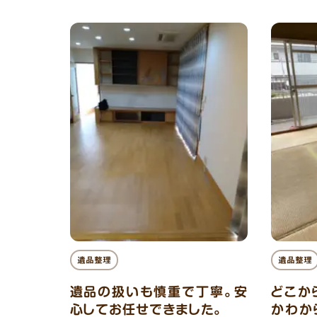
遺品整理
遺品整理
遺品の扱いも慎重で丁寧。安
どこか
心してお任せできました。
かわか