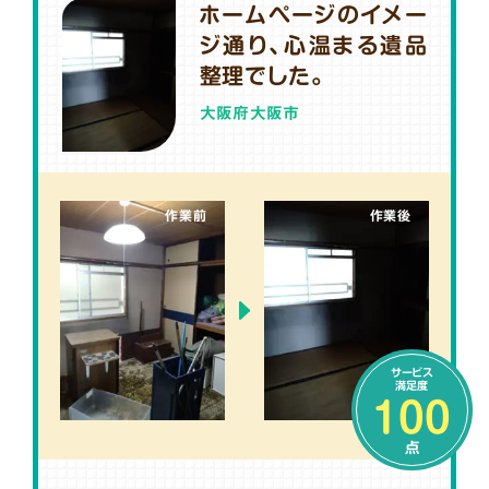
ホームページのイメー
ジ通り、心温まる遺品
整理でした。
大阪府大阪市
作業前
作業後
サービス
満足度
100
点