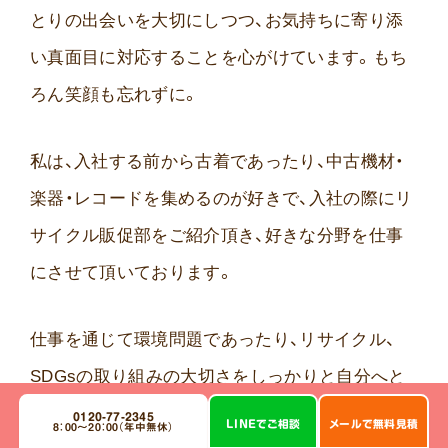
とりの出会いを大切にしつつ、お気持ちに寄り添
い真面目に対応することを心がけています。もち
ろん笑顔も忘れずに。
私は、入社する前から古着であったり、中古機材・
楽器・レコードを集めるのが好きで、入社の際にリ
サイクル販促部をご紹介頂き、好きな分野を仕事
にさせて頂いております。
仕事を通じて環境問題であったり、リサイクル、
SDGsの取り組みの大切さをしっかりと自分へと
学び、社会貢献をしていきたい所存でございます。
0120-77-2345
LINE
で
ご相談
メール
で
無料見積
8：00～20：00（年中無休）