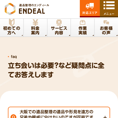
遺品整理のエンディール
対応エリア
メニュー
初めての
料金
サービス
作業
お客様
方へ
案内
内容
実績
の声
faq
立ち会いは必要?など疑問点に全
てお答えします
大阪での遺品整理の遺品や形見を遠方の
Q
兄弟や親戚に分けたいのですが可能です