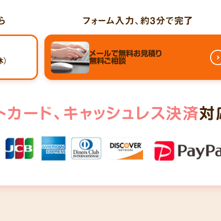
ら
フォーム入力、
約3分
で完了
メールで
無料お見積り
休）
無料ご相談
トカード、
キャッシュレス決済
対