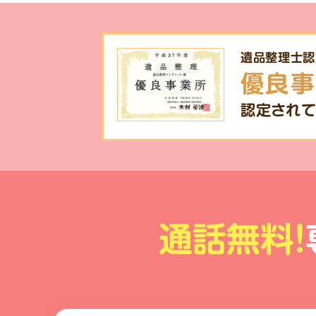
遺品整理士認
優良事
認定されて
通話無料!