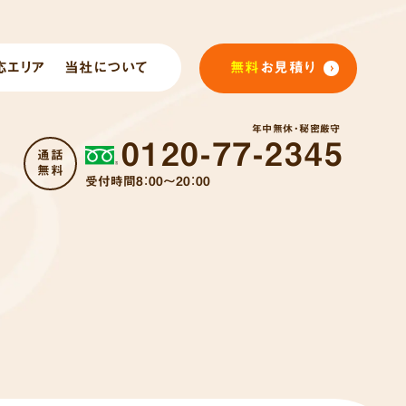
応エリア
当社について
無料
お見積り
年中無休・秘密厳守
0120-77-2345
通話
無料
受付時間8：00～20：00