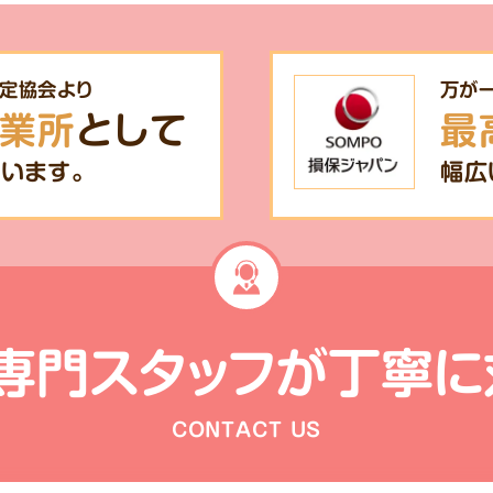
定協会より
万が
業所
として
最
います。
幅広
専門スタッフが
丁寧に
CONTACT US