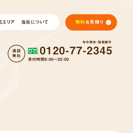
応エリア
当社について
無料
お見積り
年中無休・秘密厳守
0120-77-2345
通話
無料
受付時間8：00～20：00