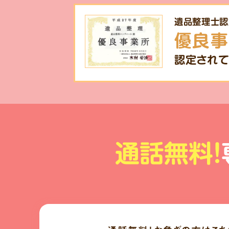
遺品整理士認
優良事
認定されて
通話無料!