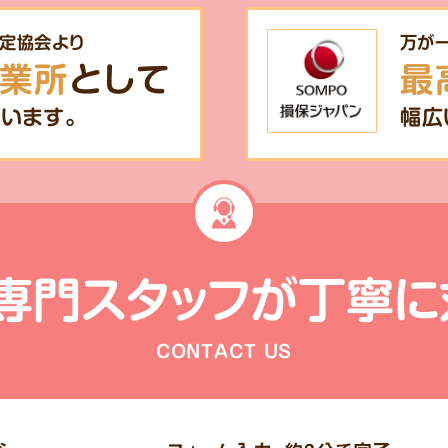
定協会より
万が
業所
として
最
います。
幅広
専門スタッフが
丁寧に
CONTACT US