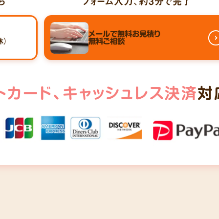
ら
フォーム入力、
約3分
で完了
メールで
無料お見積り
休）
無料ご相談
トカード、
キャッシュレス決済
対