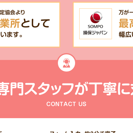
定協会より
万が
業所
として
最
います。
幅広
専門スタッフが
丁寧に
CONTACT US