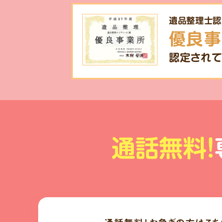
遺品整理士認
優良事
認定されて
通話無料!