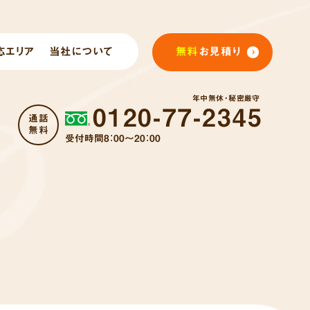
応エリア
当社について
無料
お見積り
年中無休・秘密厳守
0120-77-2345
通話
無料
受付時間8：00～20：00