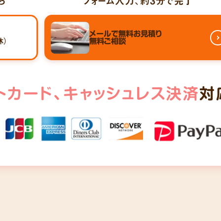
ら
フォーム入力、
約3分
で完了
メールで
無料お見積り
休）
無料ご相談
トカード、
キャッシュレス決済
対