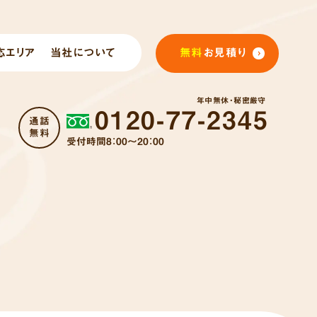
応エリア
当社について
無料
お見積り
年中無休・秘密厳守
0120-77-2345
通話
無料
受付時間8：00～20：00