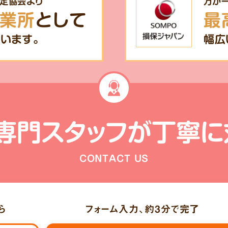
定協会より
万が
業所
として
最
います。
幅広
専門スタッフが
丁寧に
CONTACT US
ら
フォーム入力、
約3分
で完了