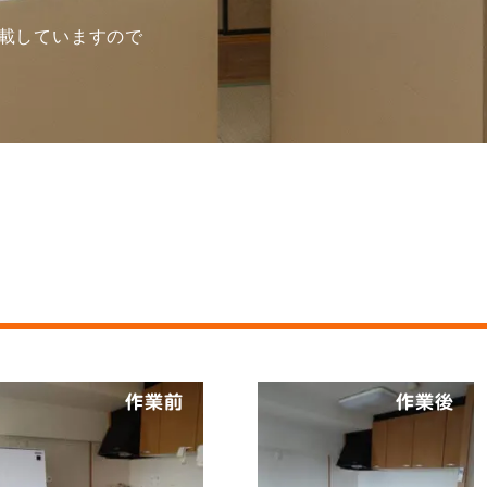
載して
いますので
作業前
作業後