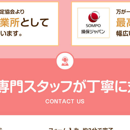
定協会より
万が
業所
として
最
います。
幅広
専門スタッフが
丁寧に
CONTACT US