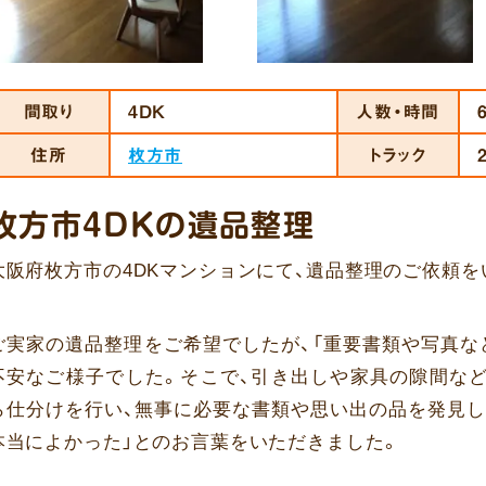
間取り
4DK
人数・時間
住所
枚方市
トラック
枚方市4DKの遺品整理
大阪府枚方市の4DKマンションにて、遺品整理のご依頼を
ご実家の遺品整理をご希望でしたが、「重要書類や写真な
不安なご様子でした。そこで、引き出しや家具の隙間な
ら仕分けを行い、無事に必要な書類や思い出の品を発見し
本当によかった」とのお言葉をいただきました。