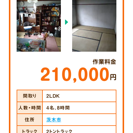
作業料金
210,000
円
間取り
2LDK
人数・時間
4名、8時間
住所
茨木市
トラック
2トントラック