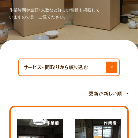
作業時間や金額・人数など詳しい情報も掲載して
いますので
是非ご覧ください。
絞
り
込
み
サービス・間取りから絞り込む
作業前
作業後