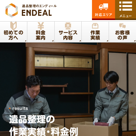
遺品整理のエンディール
対応エリア
メニュー
初めての
料金
サービス
作業
お客様
方へ
案内
内容
実績
の声
results
遺品整理の
作業実績・料金例