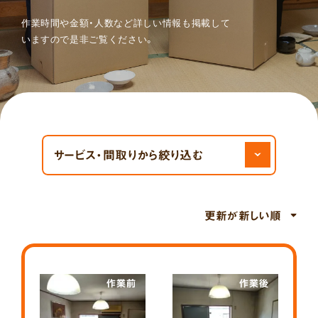
作業時間や金額・人数など詳しい情報も掲載して
いますので
是非ご覧ください。
絞
り
込
み
サービス・間取りから絞り込む
作業前
作業後