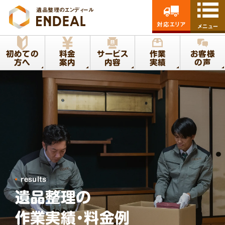
遺品整理のエンディール
対応エリア
メニュー
初めての
料金
サービス
作業
お客様
方へ
案内
内容
実績
の声
results
遺品整理の
作業実績・料金例