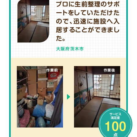
プロに生前整理のサポ
ートをしていただけた
ので、迅速に施設へ入
居することができまし
た。
大阪府茨木市
作業前
作業後
サービス
満足度
100
点