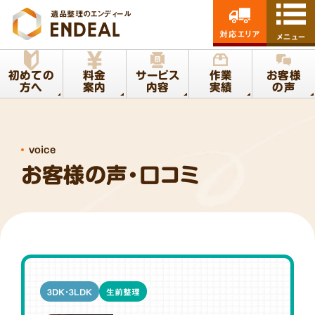
遺品整理のエンディール
対応エリア
メニュー
初めての
料金
サービス
作業
お客様
方へ
案内
内容
実績
の声
voice
お客様の声・口コミ
3DK・3LDK
生前整理