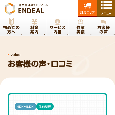
遺品整理のエンディール
対応エリア
メニュー
初めての
料金
サービス
作業
お客様
方へ
案内
内容
実績
の声
voice
お客様の声・口コミ
4DK・4LDK
生前整理