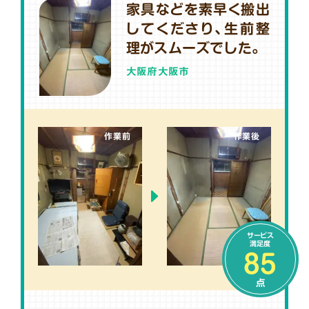
家具などを素早く搬出
してくださり、生前整
理がスムーズでした。
大阪府大阪市
作業前
作業後
サービス
満足度
85
点