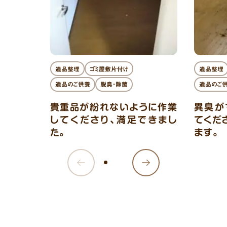
遺品整理
ゴミ屋敷片付け
遺品整理
遺品のご供養
脱臭・除菌
遺品のご
貴重品が紛れないように作業
異臭が
してくださり、満足できまし
てくだ
た。
ます。