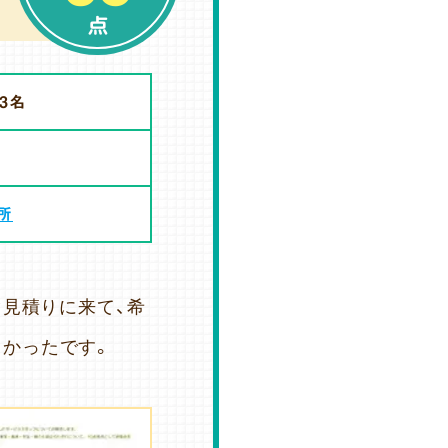
点
3名
所
ぐ見積りに来て、希
よかったです。