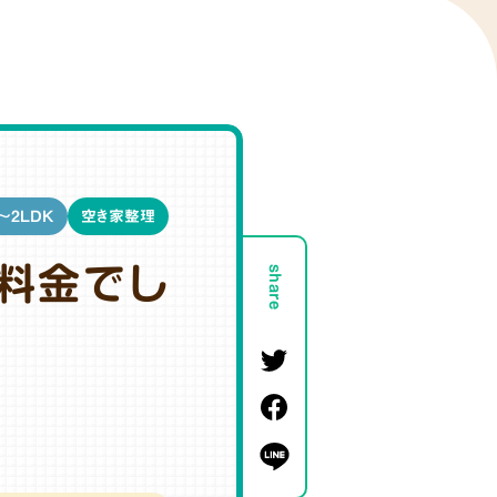
～2LDK
空き家整理
料金でし
share