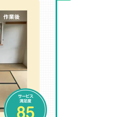
作業後
サービス
満足度
85