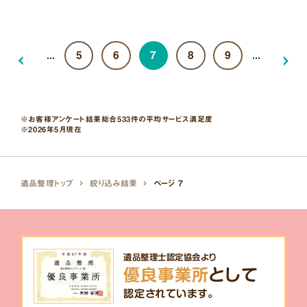
...
5
6
7
8
9
...
※お客様アンケート結果総合533件の平均サービス満足度
※2026年5月現在
遺品整理トップ
絞り込み結果
ページ 7
遺品整理士認定協会より
優良事業所
として
認定されています。