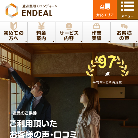
遺品整理のエンディール
対応エリア
メニュー
初めての
料金
サービス
作業
お客様
方へ
案内
内容
実績
の声
97
点
平均サービス満足度
遺品のご供養
ご利用頂いた
お客様の声・口コミ