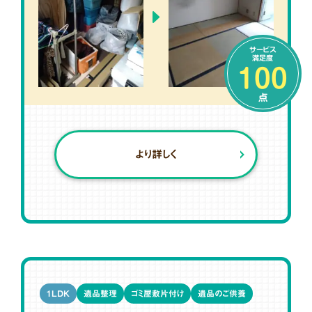
サービス
満足度
100
点
より詳しく
1LDK
遺品整理
ゴミ屋敷片付け
遺品のご供養