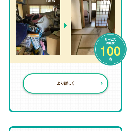
作業前
作業後
サービス
満足度
100
点
より詳しく