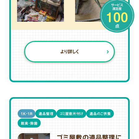
サービス
満足度
100
点
より詳しく
1K・1R
遺品整理
ゴミ屋敷片付け
遺品のご供養
脱臭・除菌
ゴミ屋敷の遺品整理に