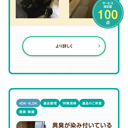
サービス
満足度
100
点
より詳しく
4DK・4LDK
遺品整理
特殊清掃
遺品のご供養
脱臭・除菌
異臭が染み付いている