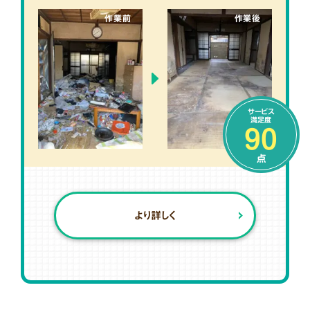
作業前
作業後
サービス
満足度
90
点
より詳しく