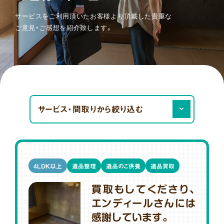
サービスをご利用頂いたお客様より頂戴した貴重な
ご意見・ご感想を紹介致します。
絞
り
込
み
サービス・間取りから絞り込む
4LDK以上
遺品整理
遺品のご供養
遺品買取
買取もしてくださり、
エンディールさんには
感謝しています。