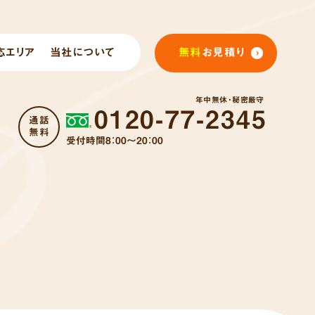
応エリア
当社について
無料
お見積り
年中無休・秘密厳守
0120-77-2345
通話
無料
受付時間8：00～20：00