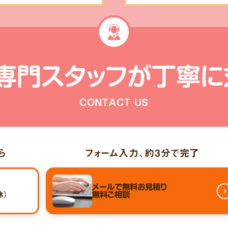
専門スタッフが
丁寧に
CONTACT US
ら
フォーム入力、
約3分
で完了
メールで
無料お見積り
休）
無料ご相談