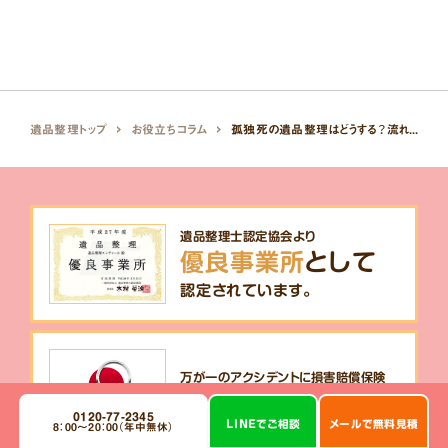
遺品整理トップ
お役立ちコラム
孤独死の遺品整理はどうする？流れと注意点を解説
遺品整理士認定協会より
優良事業所
として
認定されています。
目次
万が一のアクシデントに損害賠償保険
最高5,000万円
まで
0120-77-2345
LINE
で
ご相談
メール
で
無料見積
8：00～20：00（年中無休）
幅広い補償で安心をお届け。