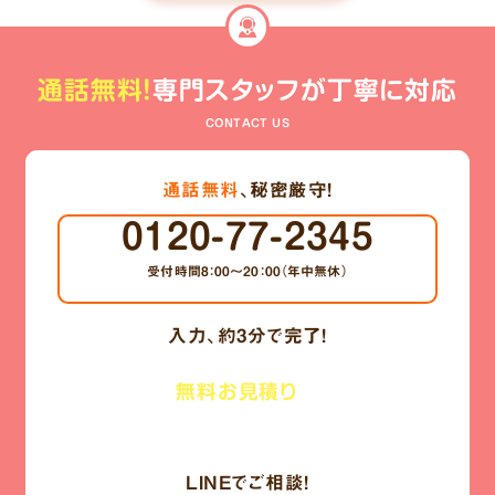
通話無料!
専門スタッフが丁寧に対応
CONTACT US
通話無料
、秘密厳守!
0120-77-2345
受付時間8：00～20：00
（年中無休）
入力、
約3分
で完了!
メールで
無料お見積り
無料ご相談
LINE
でご相談!