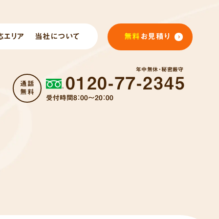
応エリア
当社について
無料
お見積り
年中無休・秘密厳守
0120-77-2345
通話
無料
受付時間8：00～20：00