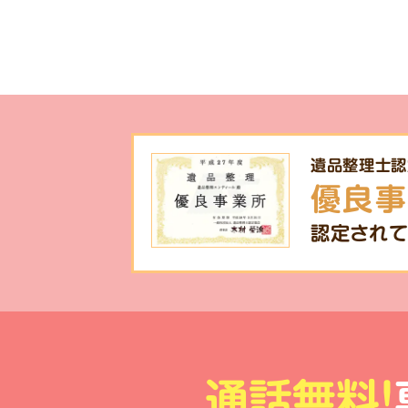
遺品整理士認
優良事
認定されて
通話無料!