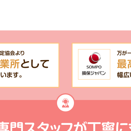
定協会より
万が
業所
として
最
います。
幅広
専門スタッフが
丁寧に