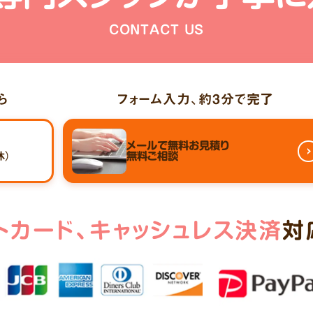
CONTACT US
ら
フォーム入力、
約3分
で完了
メールで
無料お見積り
休）
無料ご相談
トカード、
キャッシュレス決済
対