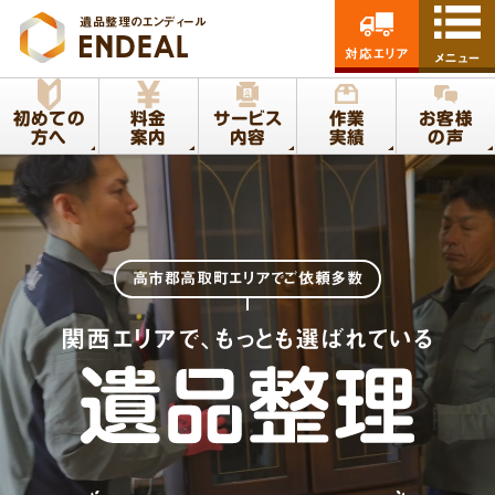
遺品整理のエンディール
対応エリア
メニュー
初めての
料金
サービス
作業
お客様
方へ
案内
内容
実績
の声
高市郡高取町エリア
でご依頼多数
関西エリアで、もっとも選ばれている