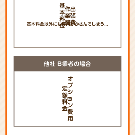
基
作
出
本
業
張
料
費
費
基本料金以外にも費用がかさんでしまう...
金
他社 B業者の場合
オ
プ
定
シ
額
ョ
料
ン
金
費
用