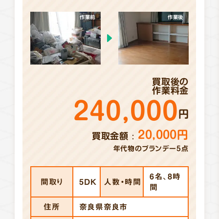
作業前
作業後
買取後の
作業料金
240,000
円
20,000円
買取金額
年代物のブランデー5点
6名、8時
間取り
5DK
人数・時間
間
住所
奈良県奈良市