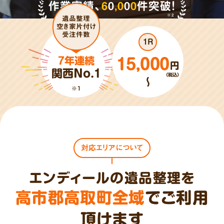
作業実績、
6
0
,
0
0
0
件突破!
※2
遺品整理
空き家片付け
受注件数
1R
7年連続
15,000
円
関西No.1
（税込）
～
※1
対応エリアについて
エンディールの遺品整理を
高市郡高取町全域
でご利用
頂けます