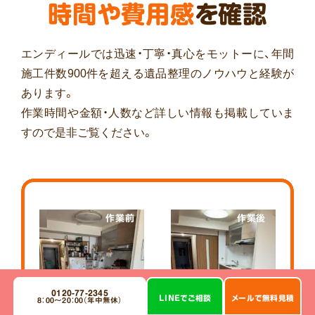
時間や費用感
を確認
エンディールでは迅速・丁寧・真心をモットーに、年間
施工件数900件を超える遺品整理のノウハウと経験が
あります。
作業時間や金額・人数など詳しい情報も掲載していま
すので是非ご覧ください。
作業前
作業後
0120-77-2345
LINE
で
ご相談
メール
で
無料見積
8：00～20：00（年中無休）