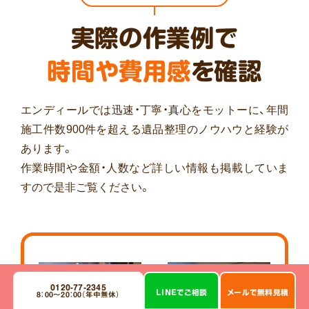
実際の作業例で
時間や費用感
を確認
エンディールでは迅速・丁寧・真心をモットーに、年間
施工件数900件を超える遺品整理のノウハウと経験が
あります。
作業時間や金額・人数など詳しい情報も掲載していま
すので是非ご覧ください。
作業前
作業後
0120-77-2345
LINE
で
ご相談
メール
で
無料見積
8：00～20：00（年中無休）