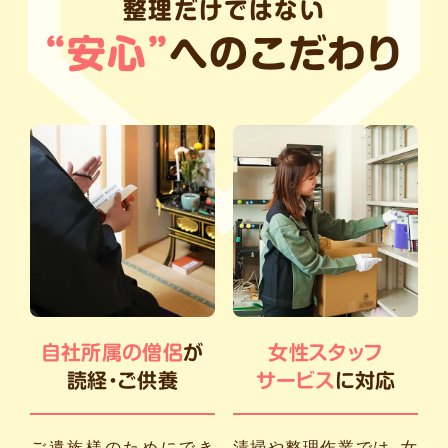
整理だけではない
“安心”
へのこだわり
自社所属の僧侶
が
女性スタッフ
読経・ご供養
サービス
に対応
ご遺族様のためにでき
清掃や整理作業では、女