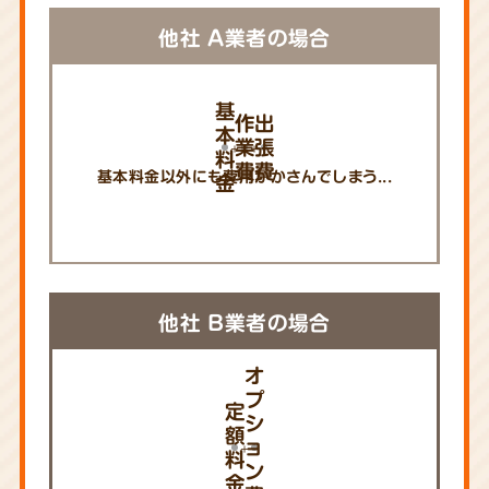
他社 A業者の場合
基
作
出
本
業
張
料
費
費
基本料金以外にも費用がかさんでしまう...
金
他社 B業者の場合
オ
プ
定
シ
額
ョ
料
ン
金