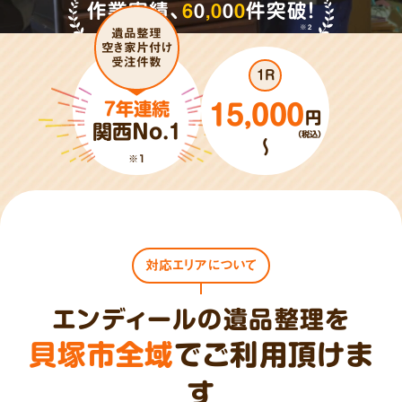
作業実績、
6
0
,
0
0
0
件突破!
※2
遺品整理
空き家片付け
受注件数
1R
7年連続
15,000
円
関西No.1
（税込）
～
※1
対応エリアについて
エンディールの遺品整理を
貝塚市全域
でご利用頂けま
す