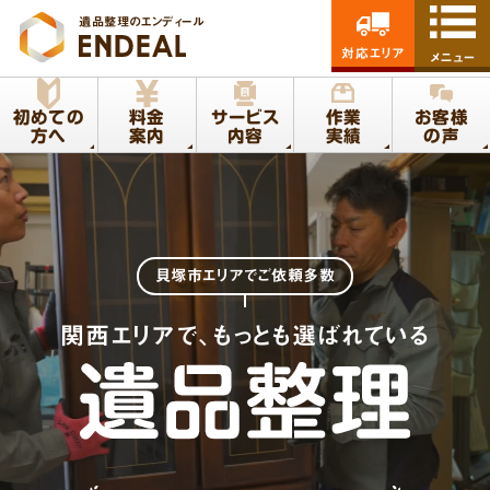
遺品整理のエンディール
対応エリア
メニュー
初めての
料金
サービス
作業
お客様
方へ
案内
内容
実績
の声
貝塚市エリア
でご依頼多数
関西エリアで、もっとも選ばれている