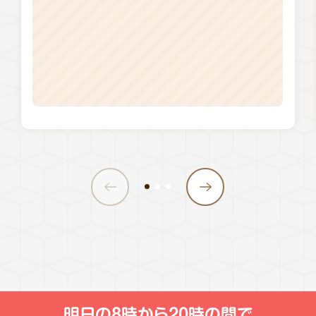
明日の
8時から20時
の間で