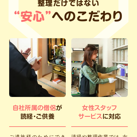
整理だけではない
“安心”
へのこだわり
自社所属の僧侶
が
女性スタッフ
読経・ご供養
サービス
に対応
ご遺族様のためにでき
清掃や整理作業では、女