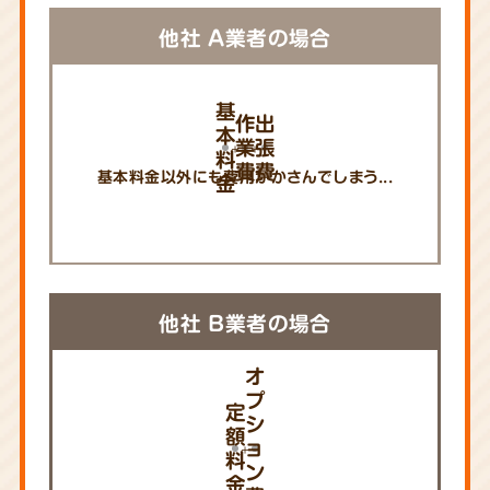
他社 A業者の場合
基
作
出
本
業
張
料
費
費
基本料金以外にも費用がかさんでしまう...
金
他社 B業者の場合
オ
プ
定
シ
額
ョ
料
ン
金