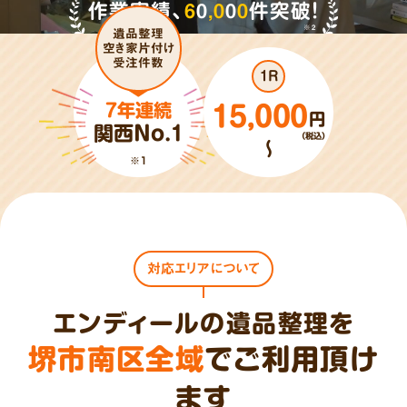
作業実績、
6
0
,
0
0
0
件突破!
※2
遺品整理
空き家片付け
受注件数
1R
7年連続
15,000
円
関西No.1
（税込）
～
※1
対応エリアについて
エンディールの遺品整理を
堺市南区全域
でご利用頂け
ます