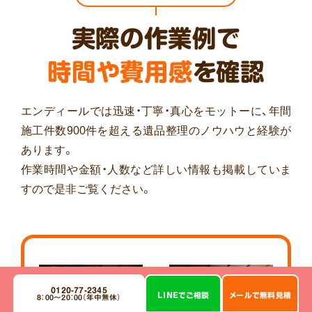
実際の作業例で
時間や費用感
を確認
エンディールでは迅速・丁寧・真心をモットーに、年間
施工件数900件を超える遺品整理のノウハウと経験が
あります。
作業時間や金額・人数など詳しい情報も掲載していま
すので是非ご覧ください。
作業前
作業後
0120-77-2345
LINE
で
ご相談
メール
で
無料見積
8：00～20：00（年中無休）