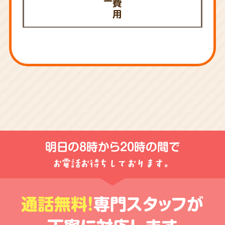
費
用
明日の
8時から20時
の間で
お電話お待ちしております。
通話無料!
専門スタッフが