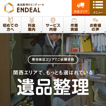
遺品整理のエンディール
対応エリア
メニュー
初めての
料金
サービス
作業
お客様
方へ
案内
内容
実績
の声
堺市南区エリア
でご依頼多数
関西エリアで、もっとも選ばれている