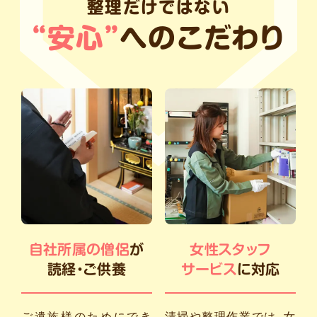
整理だけではない
“安心”
へのこだわり
自社所属の僧侶
が
女性スタッフ
読経・ご供養
サービス
に対応
ご遺族様のためにでき
清掃や整理作業では、女