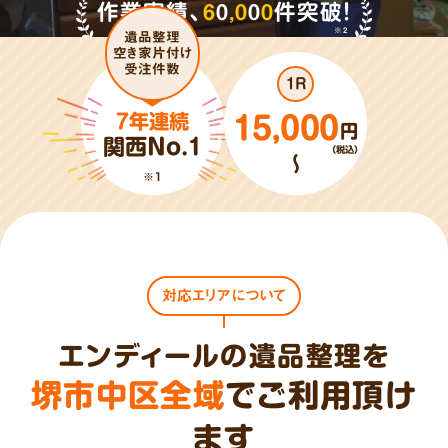
作業実績、
6
0
,
0
0
0
件突破!
※2
遺品整理
空き家片付け
受注件数
1R
7年連続
15,000
円
関西No.1
（税込）
～
※1
対応エリアについて
エンディールの遺品整理を
堺市中区全域
でご利用頂け
ます