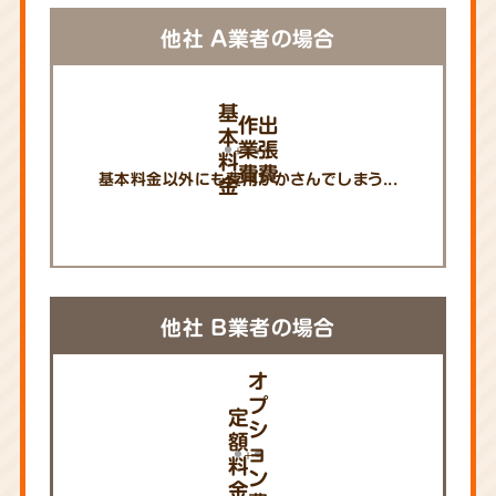
他社 A業者の場合
基
作
出
本
業
張
料
費
費
基本料金以外にも費用がかさんでしまう...
金
他社 B業者の場合
オ
プ
定
シ
額
ョ
料
ン
金