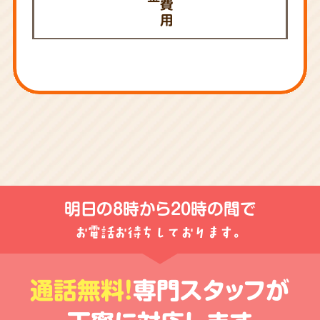
費
用
明日の
8時から20時
の間で
お電話お待ちしております。
通話無料!
専門スタッフが