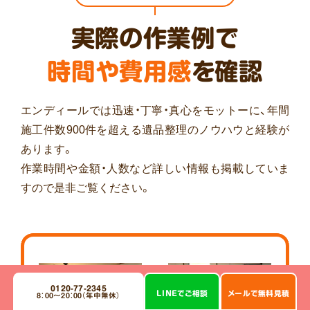
実際の作業例で
時間や費用感
を確認
エンディールでは迅速・丁寧・真心をモットーに、年間
施工件数900件を超える遺品整理のノウハウと経験が
あります。
作業時間や金額・人数など詳しい情報も掲載していま
すので是非ご覧ください。
作業前
作業後
0120-77-2345
LINE
で
ご相談
メール
で
無料見積
8：00～20：00（年中無休）