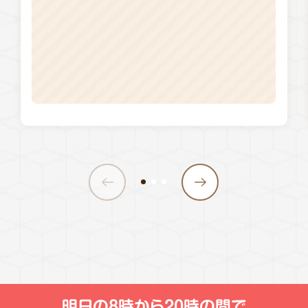
明日の
8時から20時
の間で