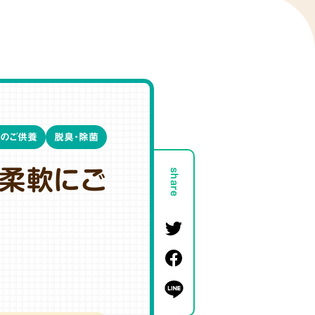
のご供養
脱臭・除菌
、柔軟にご
share