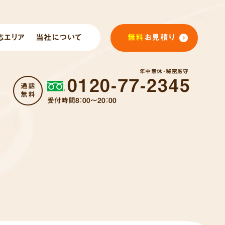
応エリア
当社について
無料
お見積り
年中無休・秘密厳守
0120-77-2345
通話
無料
受付時間8：00～20：00