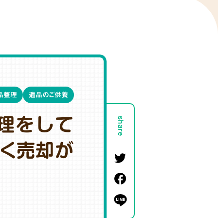
品整理
遺品のご供養
理をして
share
なく売却が