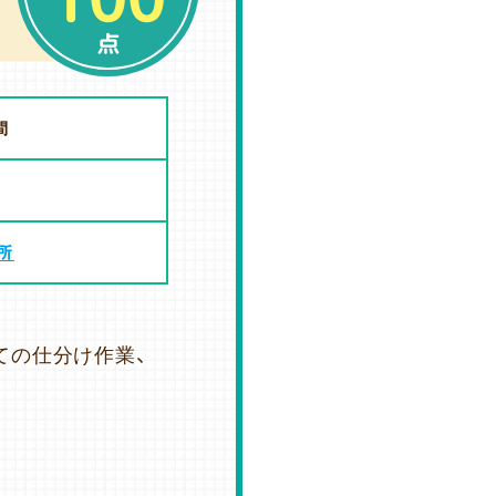
点
間
所
ての仕分け作業、
。