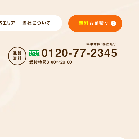
応エリア
当社について
無料
お見積り
年中無休・秘密厳守
0120-77-2345
通話
無料
受付時間8：00～20：00