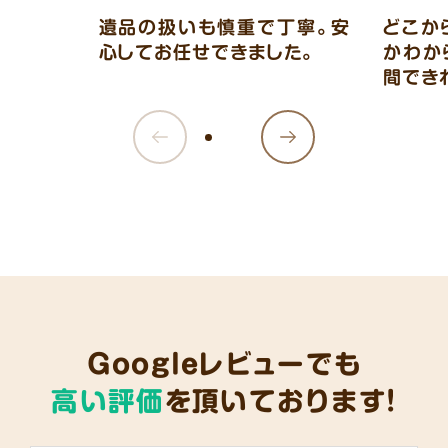
遺品の扱いも慎重で丁寧。安
どこか
心してお任せできました。
かわか
間でき
Googleレビューでも
高い評価
を頂いております!