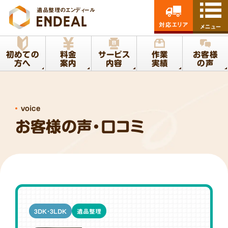
遺品整理のエンディール
対応エリア
メニュー
初めての
料金
サービス
作業
お客様
方へ
案内
内容
実績
の声
voice
お客様の声・口コミ
3DK・3LDK
遺品整理