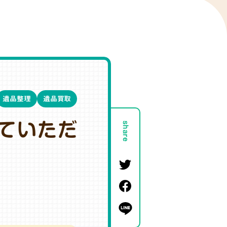
遺品整理
遺品買取
ていただ
share