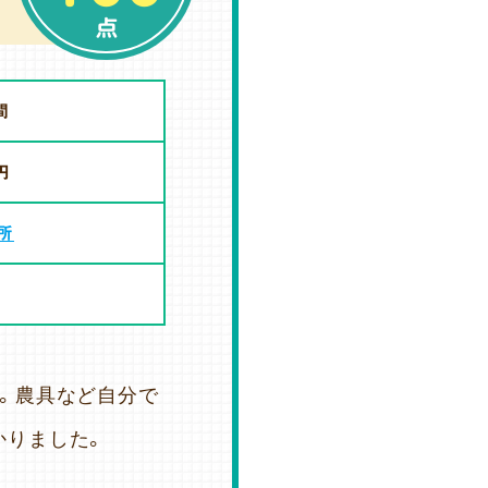
点
間
円
所
。農具など自分で
かりました。