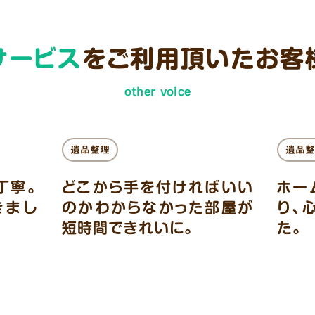
サービス
をご利用頂いた
お客
other voice
遺品整理
遺品整
丁寧。
どこから手を付ければいい
ホー
きまし
のかわからなかった部屋が
り、
短時間できれいに。
た。