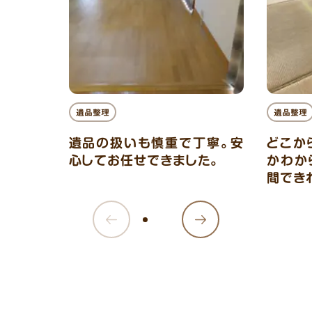
遺品整理
遺品整理
遺品の扱いも慎重で丁寧。安
どこか
心してお任せできました。
かわか
間でき