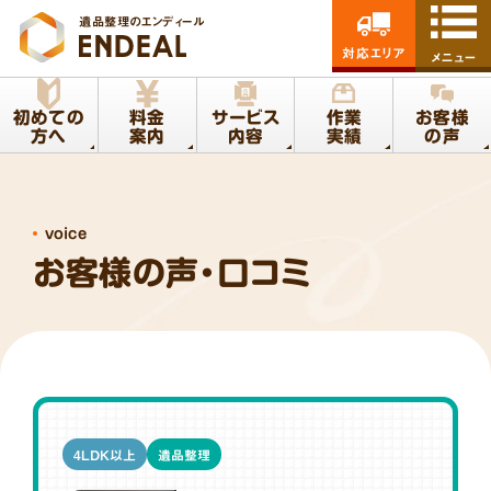
遺品整理のエンディール
対応エリア
メニュー
初めての
料金
サービス
作業
お客様
方へ
案内
内容
実績
の声
voice
お客様の声・口コミ
4LDK以上
遺品整理