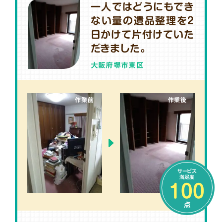
一人ではどうにもでき
ない量の遺品整理を2
日かけて片付けていた
だきました。
大阪府堺市東区
作業前
作業後
サービス
満足度
100
点