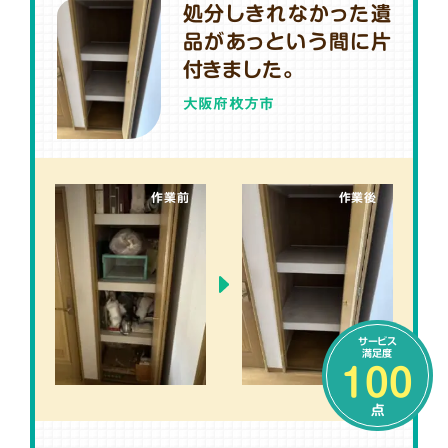
処分しきれなかった遺
品があっという間に片
付きました。
大阪府枚方市
作業前
作業後
サービス
満足度
100
点