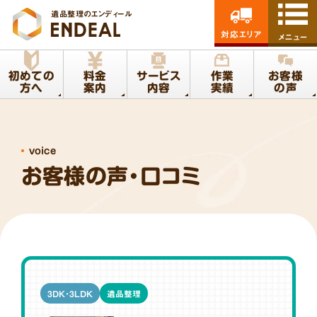
遺品整理のエンディール
対応エリア
メニュー
初めての
料金
サービス
作業
お客様
方へ
案内
内容
実績
の声
voice
お客様の声・口コミ
3DK・3LDK
遺品整理