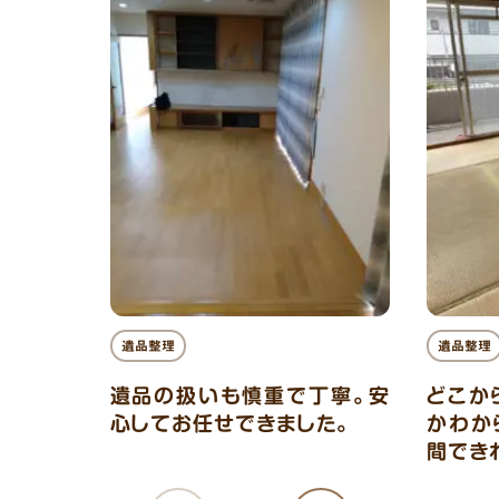
遺品整理
遺品整理
遺品の扱いも慎重で丁寧。安
どこか
心してお任せできました。
かわか
間でき