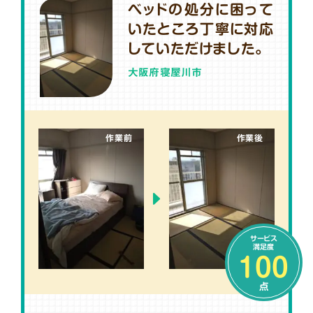
ベッドの処分に困って
いたところ丁寧に対応
していただけました。
大阪府寝屋川市
作業前
作業後
サービス
満足度
100
点