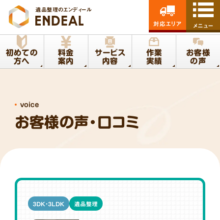
遺品整理のエンディール
対応エリア
メニュー
初めての
料金
サービス
作業
お客様
方へ
案内
内容
実績
の声
voice
お客様の声・口コミ
3DK・3LDK
遺品整理