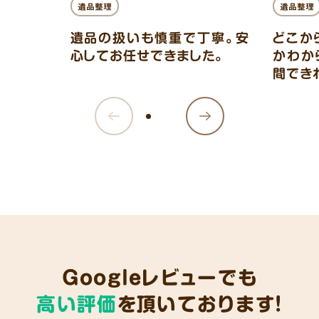
遺品整理
遺品整理
遺品の扱いも慎重で丁寧。安
どこか
心してお任せできました。
かわか
間でき
Googleレビューでも
高い評価
を頂いております!