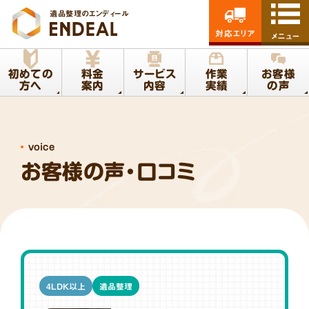
遺品整理のエンディール
対応エリア
メニュー
初めての
料金
サービス
作業
お客様
方へ
案内
内容
実績
の声
voice
お客様の声・口コミ
4LDK以上
遺品整理