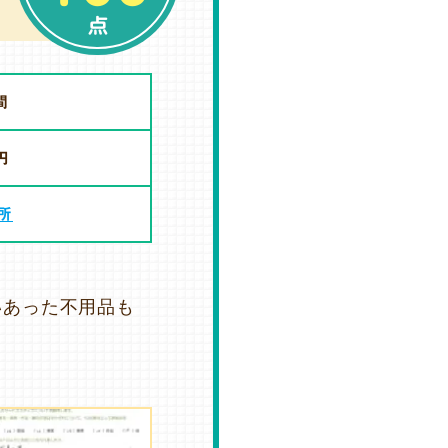
点
間
円
所
いあった不用品も