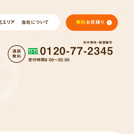
応エリア
当社について
無料
お見積り
年中無休・秘密厳守
0120-77-2345
通話
無料
受付時間8：00～20：00