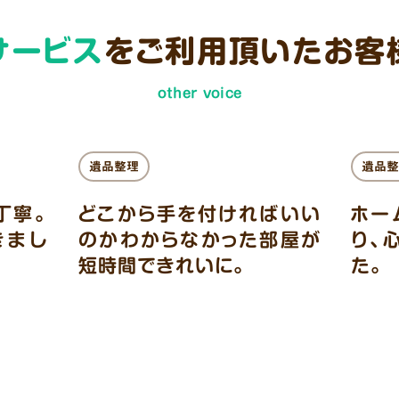
サービス
をご利用頂いた
お客
other voice
遺品整理
遺品整
丁寧。
どこから手を付ければいい
ホー
きまし
のかわからなかった部屋が
り、
短時間できれいに。
た。