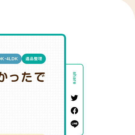
DK・4LDK
遺品整理
かったで
share