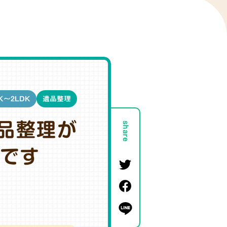
K～2LDK
遺品整理
品整理が
share
たです