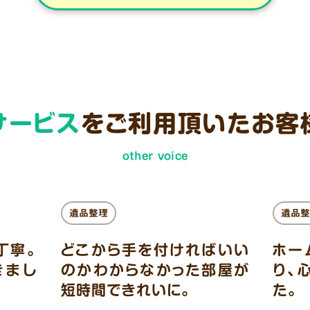
サービス
をご利用頂いた
お客
other voice
遺品整理
遺品整
丁寧。
どこから手を付ければいい
ホー
きまし
のかわからなかった部屋が
り、
短時間できれいに。
た。