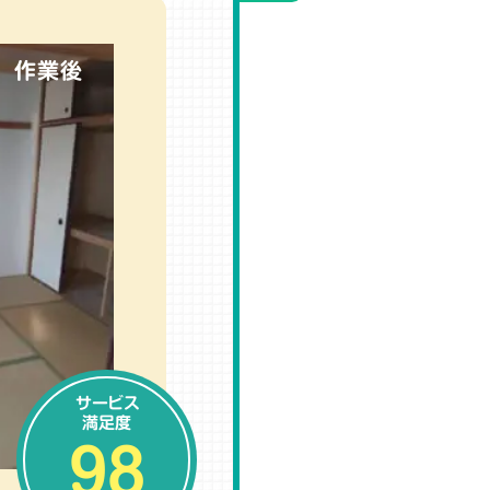
作業後
サービス
満足度
98