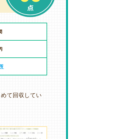
点
間
円
所
とめて回収してい