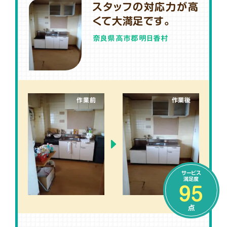
スタッフの対応力が高
くて大満足です。
奈良県高市郡明日香村
作業前
作業後
サービス
満足度
95
点