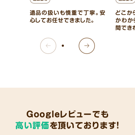
遺品の扱いも慎重で丁寧。安
どこか
心してお任せできました。
かわか
間でき
Googleレビューでも
高い評価
を頂いております!