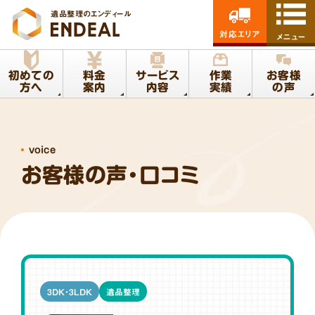
遺品整理のエンディール
対応エリア
メニュー
初めての
料金
サービス
作業
お客様
方へ
案内
内容
実績
の声
voice
お客様の声・口コミ
3DK・3LDK
遺品整理