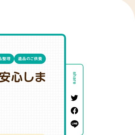
品整理
遺品のご供養
安心しま
share