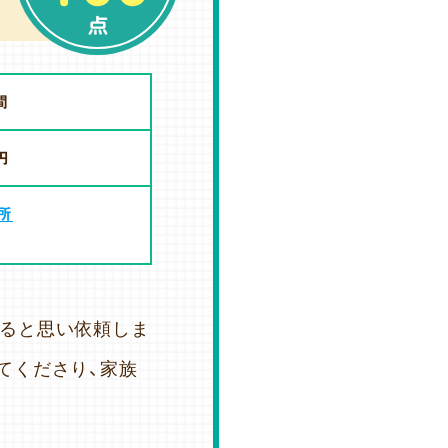
点
間
円
所
けると思い依頼しま
てくださり、家族