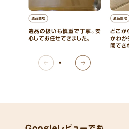
遺品整理
遺品整理
遺品の扱いも慎重で丁寧。安
どこか
心してお任せできました。
かわか
間でき
Googleレビューでも