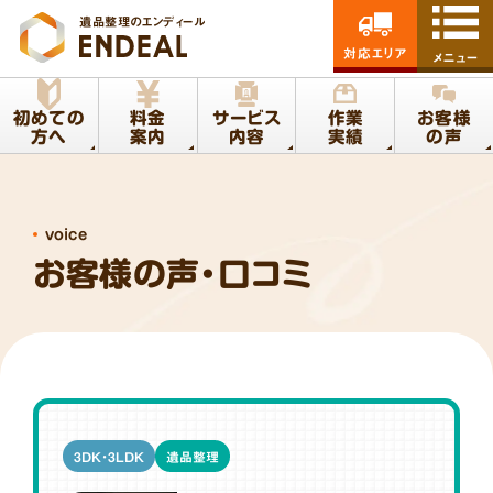
遺品整理のエンディール
対応エリア
メニュー
初めての
料金
サービス
作業
お客様
方へ
案内
内容
実績
の声
voice
お客様の声・口コミ
3DK・3LDK
遺品整理