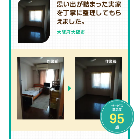
思い出が詰まった実家
を丁寧に整理してもら
えました。
大阪府大阪市
作業前
作業後
サービス
満足度
95
点