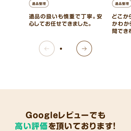
遺品整理
遺品整理
遺品の扱いも慎重で丁寧。安
どこか
心してお任せできました。
かわか
間でき
Googleレビューでも
高い評価
を頂いております!