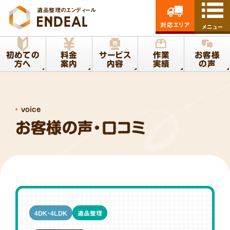
遺品整理のエンディール
対応エリア
メニュー
初めての
料金
サービス
作業
お客様
方へ
案内
内容
実績
の声
voice
お客様の声・口コミ
4DK・4LDK
遺品整理