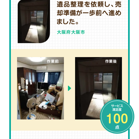
遺品整理を依頼し、売
却準備が一歩前へ進め
ました。
大阪府大阪市
作業前
作業後
サービス
満足度
100
点