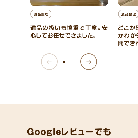
遺品整理
遺品整理
遺品の扱いも慎重で丁寧。安
どこか
心してお任せできました。
かわか
間でき
Googleレビューでも