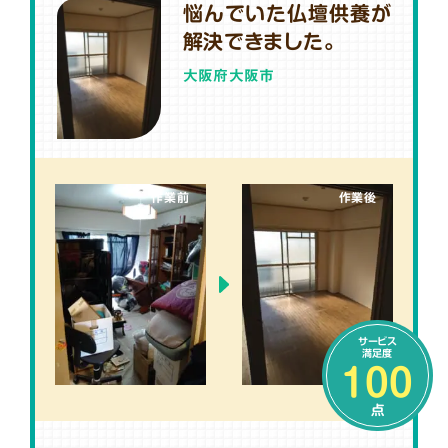
悩んでいた仏壇供養が
解決できました。
大阪府大阪市
作業前
作業後
サービス
満足度
100
点