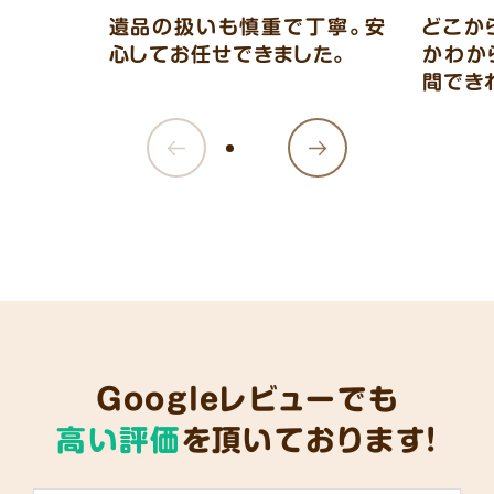
遺品の扱いも慎重で丁寧。安
どこか
心してお任せできました。
かわか
間でき
Googleレビューでも
高い評価
を頂いております!