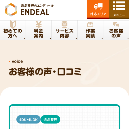
遺品整理のエンディール
対応エリア
メニュー
初めての
料金
サービス
作業
お客様
方へ
案内
内容
実績
の声
voice
お客様の声・口コミ
4DK・4LDK
遺品整理