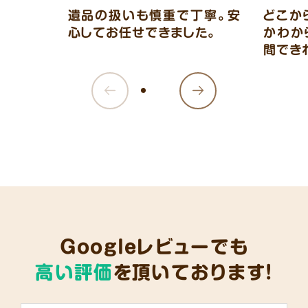
遺品の扱いも慎重で丁寧。安
どこか
心してお任せできました。
かわか
間でき
Googleレビューでも
高い評価
を頂いております!