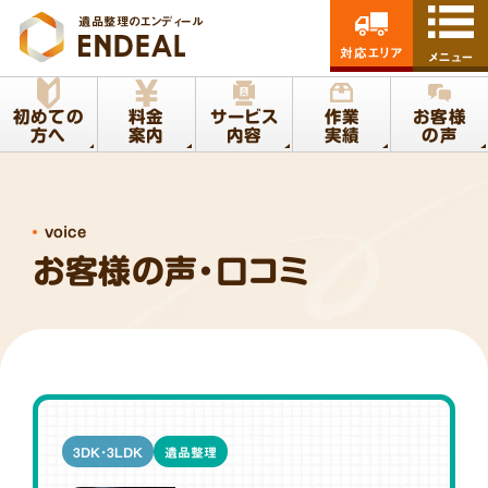
遺品整理のエンディール
対応エリア
メニュー
初めての
料金
サービス
作業
お客様
方へ
案内
内容
実績
の声
voice
お客様の声・口コミ
3DK・3LDK
遺品整理