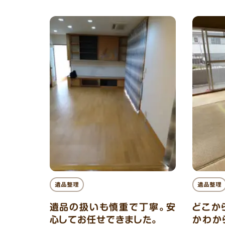
遺品整理
遺品整理
遺品の扱いも慎重で丁寧。安
どこか
心してお任せできました。
かわか