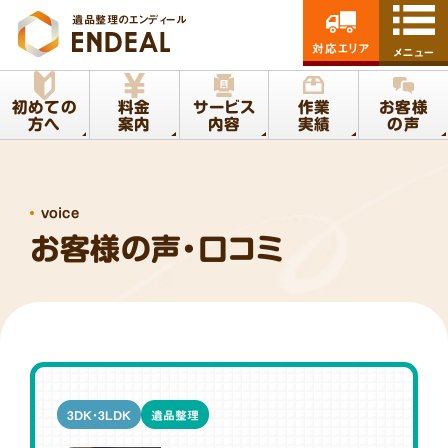
遺品整理のエンディール
対応エリア
メニュー
初めての
料金
サービス
作業
お客様
方へ
案内
内容
実績
の声
voice
お客様の声・口コミ
3DK・3LDK
遺品整理