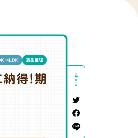
DK・4LDK
遺品整理
納得！期
share