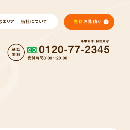
応エリア
当社について
無料
お見積り
年中無休・秘密厳守
0120-77-2345
通話
無料
受付時間8：00～20：00