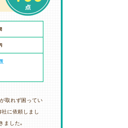
点
間
円
所
間が取れず困ってい
御社に依頼しまし
きました。