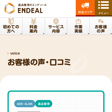
遺品整理のエンディール
対応エリア
メニュー
初めての
料金
サービス
作業
お客様
方へ
案内
内容
実績
の声
voice
お客様の声・口コミ
4DK・4LDK
遺品整理