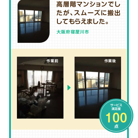
高層階マンションでし
たが、スムーズに搬出
してもらえました。
大阪府寝屋川市
作業前
作業後
サービス
満足度
100
点