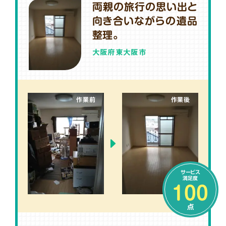
両親の旅行の思い出と
向き合いながらの遺品
整理。
大阪府東大阪市
作業前
作業後
サービス
満足度
100
点