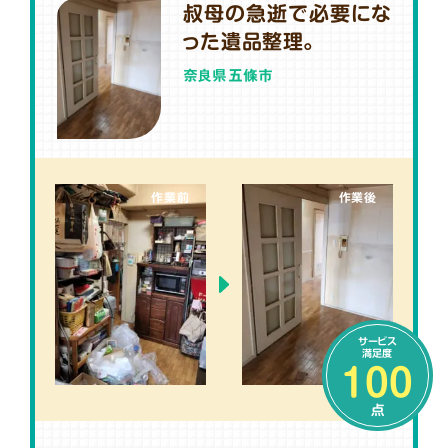
叔母の急逝で必要にな
った遺品整理。
奈良県五條市
作業前
作業後
サービス
満足度
100
点