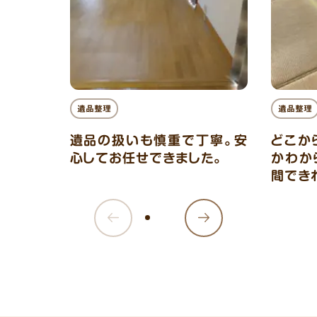
遺品整理
遺品整理
遺品の扱いも慎重で丁寧。安
どこか
心してお任せできました。
かわか
間でき