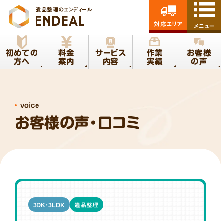
遺品整理のエンディール
対応エリア
メニュー
初めての
料金
サービス
作業
お客様
方へ
案内
内容
実績
の声
voice
お客様の声・口コミ
3DK・3LDK
遺品整理